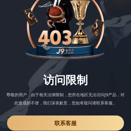
访问限制
尊敬的用户，由于相关法律限制，您所在地区无法访问J9产品，对
此造成的不便，我们深表歉意，您如有疑问请联系客服。
联系客服