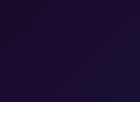
yp街机·电子游戏(中国)官
快速链接
方网站
发现
yp街