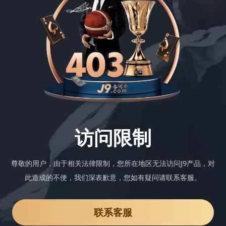
访问限制
尊敬的用户，由于相关法律限制，您所在地区无法访问J9产品，对
此造成的不便，我们深表歉意，您如有疑问请联系客服。
联系客服