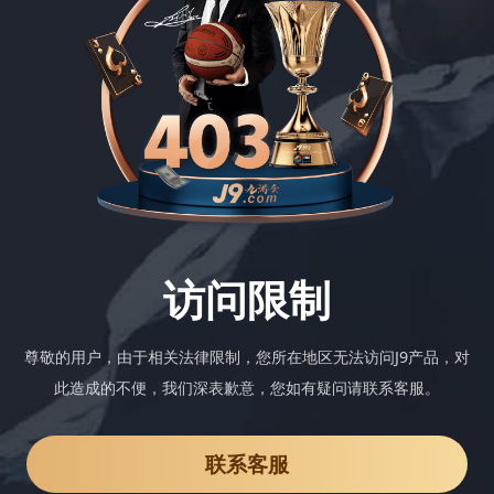
访问限制
尊敬的用户，由于相关法律限制，您所在地区无法访问J9产品，对
此造成的不便，我们深表歉意，您如有疑问请联系客服。
联系客服