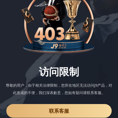
访问限制
尊敬的用户，由于相关法律限制，您所在地区无法访问J9产品，对
此造成的不便，我们深表歉意，您如有疑问请联系客服。
联系客服