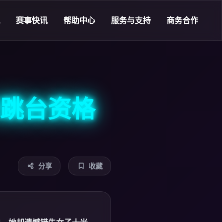
赛事快讯
帮助中心
服务与支持
商务合作
跳台资格
分享
收藏