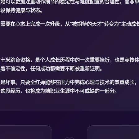
，她可以更加注重动作细节的稳定性与难度配置的合理性，而非
阶段保持健康与状态。
需要在心态上完成一次升级，从“被期待的天才”转变为“主动成
会十米跳台资格，是个人成长历程中的一次重要挫折，也是竞技
随着不确定性，任何成功都需要不断被重新证明。
必是坏事。只要全红婵能够在压力中完成心理与技术的双重成长
而这段经历，也将成为她职业生涯中不可或缺的一部分。