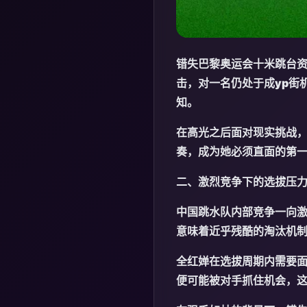
错失巴黎奥运会十米跳台资
击，对一名仍处于成
yp街
知。
在高光之后面对现实挑战
奏，成为她必须直面的第
二、激烈竞争下的选拔压
中国跳水队内部竞争一向
意味着近乎残酷的淘汰机
全红婵在选拔周期内需要
便可能被对手抓住机会，