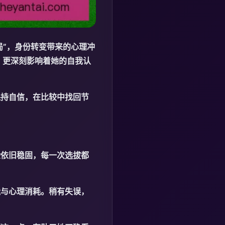
局”，身份转变带来的心理冲
，更深刻影响着她的自我认
保持自信，在比较中找回节
验依旧稳固，每一次选拔都
能与心理消耗。稍有失误，