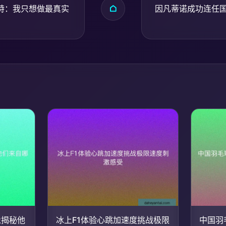
特：我只想做最真实
因凡蒂诺成功连任国
像揭秘他
冰上F1体验心跳加速度挑战极限
中国羽