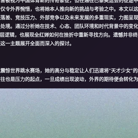
起曾被视为中国体育新的传奇象征，但在通往巴黎奥运会的征途
不仅令外界惋惜，也将她本人推向新的挑战与考验之中。本文以
理落差、竞技压力、外部竞争以及未来发展的多重现实，力图呈
实处境。通过分析她在技术、心态、团队环境和时代背景中的变
深层逻辑，也展现全红婵如何在挫折中重新寻找方向。遗憾并非
绕这一主题展开全面而深入的探讨。
震惊世界跳水赛场，她的高分与稳定让人们迅速将“天才少女”
往往也是压力的起点，一旦成绩出现波动，外界的期待便会转化