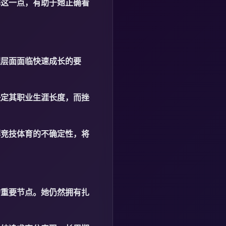
解这一点，有助于她正确看
理层面面临快速成长的要
决定其职业生涯长度，而挫
解竞技体育的不确定性，将
的重要节点。她仍然拥有扎