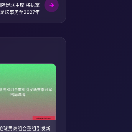
际足联主席 将执掌
足坛事务至2027年
毛球男双组合重组引发新