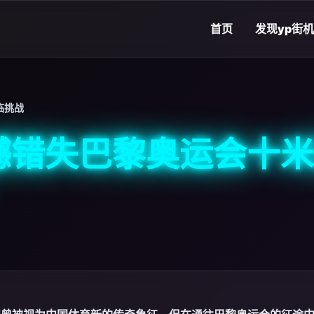
首页
发现
yp街机
临挑战
憾错失巴黎奥运会十米